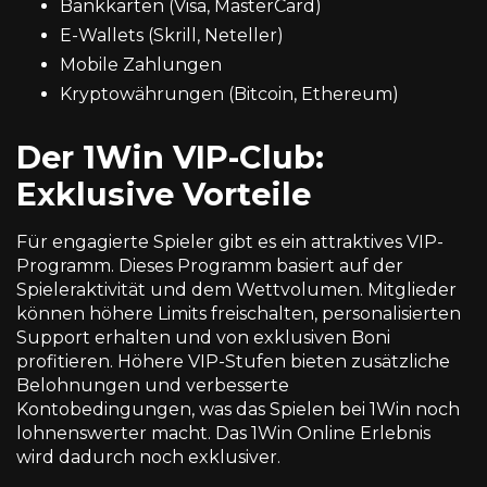
Bankkarten (Visa, MasterCard)
E-Wallets (Skrill, Neteller)
Mobile Zahlungen
Kryptowährungen (Bitcoin, Ethereum)
Der 1Win VIP-Club:
Exklusive Vorteile
Für engagierte Spieler gibt es ein attraktives VIP-
Programm. Dieses Programm basiert auf der
Spieleraktivität und dem Wettvolumen. Mitglieder
können höhere Limits freischalten, personalisierten
Support erhalten und von exklusiven Boni
profitieren. Höhere VIP-Stufen bieten zusätzliche
Belohnungen und verbesserte
Kontobedingungen, was das Spielen bei 1Win noch
lohnenswerter macht. Das 1Win Online Erlebnis
wird dadurch noch exklusiver.