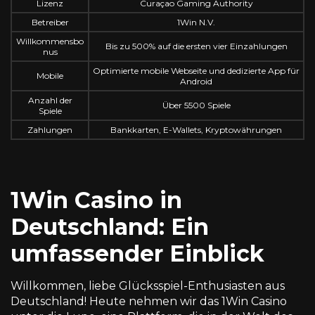
Lizenz
Curaçao Gaming Authority
Betreiber
1Win N.V.
Willkommensbo
Bis zu 500% auf die ersten vier Einzahlungen
nus
Optimierte mobile Webseite und dedizierte App für
Mobile
Android
Anzahl der
Über 5500 Spiele
Spiele
Zahlungen
Bankkarten, E-Wallets, Kryptowährungen
1Win Casino in
Deutschland: Ein
umfassender Einblick
Willkommen, liebe Glücksspiel-Enthusiasten aus
Deutschland! Heute nehmen wir das 1Win Casino