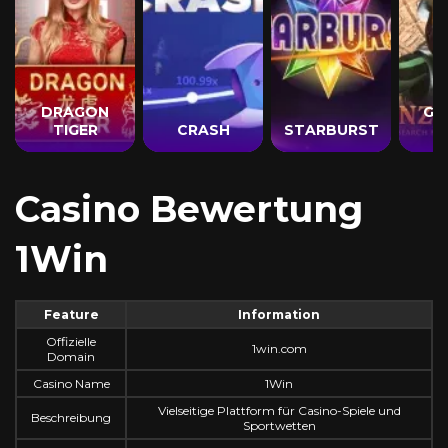
DRAGON
GO
TIGER
CRASH
STARBURST
Q
Casino Bewertung
1Win
Feature
Information
Offizielle
1win.com
Domain
Casino Name
1Win
Vielseitige Plattform für Casino-Spiele und
Beschreibung
Sportwetten