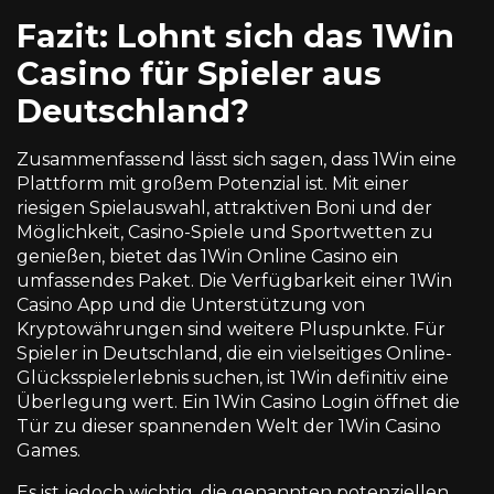
Fazit: Lohnt sich das 1Win
Casino für Spieler aus
Deutschland?
Zusammenfassend lässt sich sagen, dass 1Win eine
Plattform mit großem Potenzial ist. Mit einer
riesigen Spielauswahl, attraktiven Boni und der
Möglichkeit, Casino-Spiele und Sportwetten zu
genießen, bietet das 1Win Online Casino ein
umfassendes Paket. Die Verfügbarkeit einer 1Win
Casino App und die Unterstützung von
Kryptowährungen sind weitere Pluspunkte. Für
Spieler in Deutschland, die ein vielseitiges Online-
Glücksspielerlebnis suchen, ist 1Win definitiv eine
Überlegung wert. Ein 1Win Casino Login öffnet die
Tür zu dieser spannenden Welt der 1Win Casino
Games.
Es ist jedoch wichtig, die genannten potenziellen