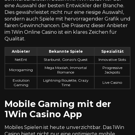
eine Auswahl der besten Entwickler der Branche.
Dies gewährleistet nicht nur eine riesige Auswahl,
sondern auch Spiele mit hervorragender Grafik und
fairen Gewinnchancen. Die Präsenz dieser Anbieter
im 1Win Online Casino ist ein klares Zeichen für
Qualität.
Anbieter
Bekannte Spiele
Spezialität
NetEnt
Starburst, Gonzo's Quest
Innovative Slots
Mega Moolah, Immortal
Progressive
Microgaming
Romance
Jackpots
Evolution
Lightning Roulette, Crazy
Live Casino
Gaming
Time
Mobile Gaming mit der
1Win Casino App
Mobiles Spielen ist heute unverzichtbar. Das 1Win
Casino bietet nicht nur eine optimierte mobile