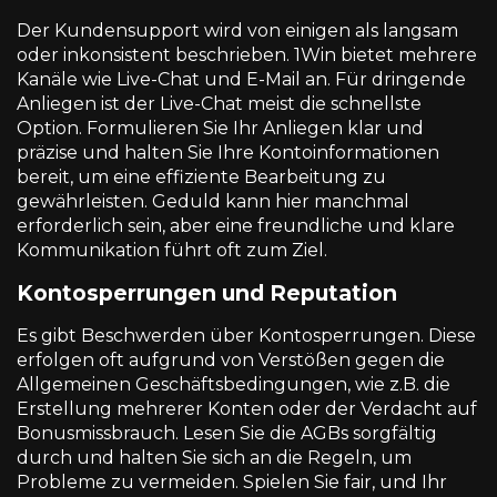
Der Kundensupport wird von einigen als langsam
oder inkonsistent beschrieben. 1Win bietet mehrere
Kanäle wie Live-Chat und E-Mail an. Für dringende
Anliegen ist der Live-Chat meist die schnellste
Option. Formulieren Sie Ihr Anliegen klar und
präzise und halten Sie Ihre Kontoinformationen
bereit, um eine effiziente Bearbeitung zu
gewährleisten. Geduld kann hier manchmal
erforderlich sein, aber eine freundliche und klare
Kommunikation führt oft zum Ziel.
Kontosperrungen und Reputation
Es gibt Beschwerden über Kontosperrungen. Diese
erfolgen oft aufgrund von Verstößen gegen die
Allgemeinen Geschäftsbedingungen, wie z.B. die
Erstellung mehrerer Konten oder der Verdacht auf
Bonusmissbrauch. Lesen Sie die AGBs sorgfältig
durch und halten Sie sich an die Regeln, um
Probleme zu vermeiden. Spielen Sie fair, und Ihr