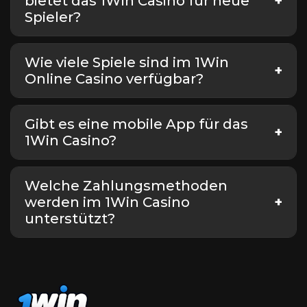
bietet das 1Win Casino für neue
regulierte Umgebung mit einer Lizenz der
Spieler?
Curaçao Gaming Authority bietet.
Neue Spieler können einen
Willkommensbonus von bis zu 500% erhalten,
Wie viele Spiele sind im 1Win
der sich auf die ersten vier Einzahlungen
Online Casino verfügbar?
verteilt. Es ist wichtig, die Umsatzbedingungen
zu prüfen, bevor der Bonus genutzt wird.
Das 1Win Online Casino bietet eine riesige
Auswahl von über 5500 Spielen, darunter
Gibt es eine mobile App für das
Slots, klassische Tischspiele und einen
1Win Casino?
umfassenden Live-Casino-Bereich.
Ja, das 1Win Casino bietet eine dedizierte
mobile App für Android-Geräte, die vollen
Welche Zahlungsmethoden
Zugriff auf alle Spiele und Sportwetten
werden im 1Win Casino
ermöglicht. Die Installation erfolgt über eine
unterstützt?
APK-Datei, wobei die Installation aus
unbekannten Quellen zugelassen werden
1Win bietet eine breite Palette an
muss.
Zahlungsmethoden an, darunter Bankkarten
(Visa, MasterCard), E-Wallets (Skrill, Neteller),
mobile Zahlungen und Kryptowährungen
(Bitcoin, Ethereum).